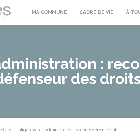
Échilleuses
MA COMMUNE
CADRE DE VIE
À TO
administration : rec
 défenseur des droit
ections
Litiges avec l'administration : recours administratif,