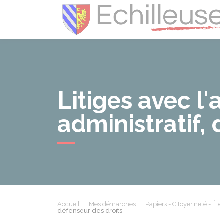
Litiges avec l'
administratif,
Accueil
Mes démarches
Papiers - Citoyenneté - Él
défenseur des droits