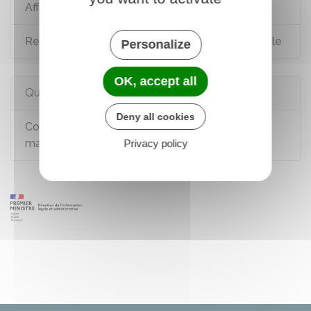
Affaire civile
Remboursement des soins par la Sécurité sociale
Personalize
OK, accept all
Questions ? Réponses !
Deny all cookies
Comment recourir au Médiateur de l'Assurance
maladie ?
Privacy policy