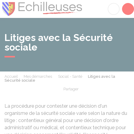
Échilleuses
Acc
Litiges avec la Sécurité
sociale
Accueil
Mes démarches
Social - Santé
Litiges avec la
Sécurité sociale
Partager
Partager sur Facebook
Partager sur X - Twit
Partager sur
Par
La procédure pour contester une décision d'un
organisme de la sécurité sociale varie selon la nature du
litige : contentieux général pour une décision d'ordre
administratif ou médical, et contentieux technique pour