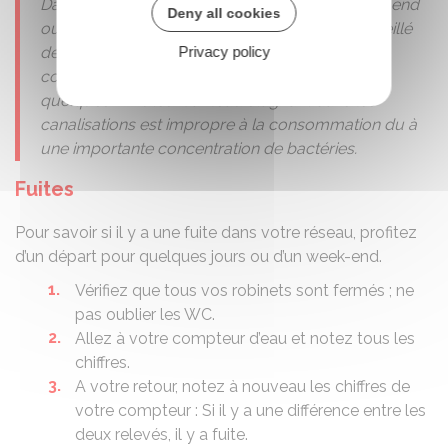
Dans une maison, qui n’est habitée que le week-end
Deny all cookies
ou pendant les vacances, il est fortement conseillé
Privacy policy
de purger votre réseau d’eau potable avant
consommation, en laissant les robinets ouverts
quelques minutes. Car l’eau stagnant dans les
canalisations est impropre à la consommation du à
une importante concentration de bactéries.
Fuites
Pour savoir si il y a une fuite dans votre réseau, profitez
d’un départ pour quelques jours ou d’un week-end.
Vérifiez que tous vos robinets sont fermés ; ne
pas oublier les WC.
Allez à votre compteur d’eau et notez tous les
chiffres.
A votre retour, notez à nouveau les chiffres de
votre compteur : Si il y a une différence entre les
deux relevés, il y a fuite.