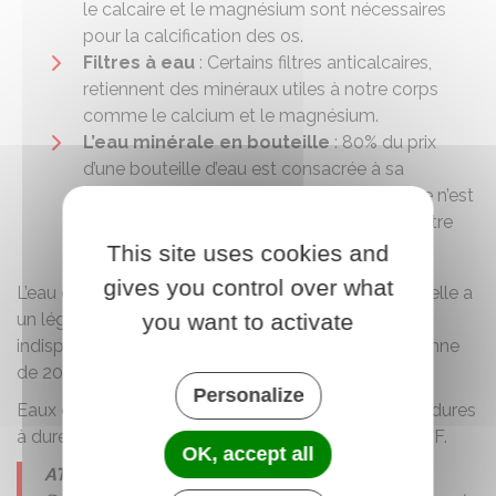
le calcaire et le magnésium sont nécessaires
pour la calcification des os.
Filtres à eau
: Certains filtres anticalcaires,
retiennent des minéraux utiles à notre corps
comme le calcium et le magnésium.
L’eau minérale en bouteille
: 80% du prix
d’une bouteille d’eau est consacrée à sa
commercialisation et à son emballage. Elle n’est
pas meilleure que l’eau que vous avez à votre
robinet.
This site uses cookies and
gives you control over what
L’eau que nous distribuons est excellente. Même si elle a
you want to activate
un léger excédent de sélénium (le sélénium est
indispensable au corps humain) d’une dureté moyenne
de 20°F elle ne nécessite pas d’être adoucie.
Personalize
Eaux douces moins de 20°F – Eaux moyennement dures
à dures de 20°F à 35°F – Eaux très dures plus de 35°F.
OK, accept all
ATTENTION !