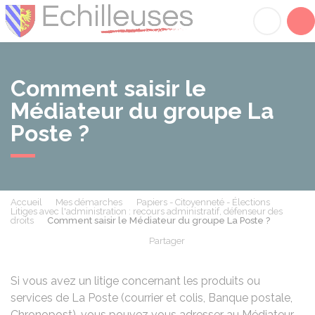
Échilleuses
Acc
Comment saisir le
Médiateur du groupe La
Poste ?
Accueil
Mes démarches
Papiers - Citoyenneté - Élections
Litiges avec l'administration : recours administratif, défenseur des
droits
Comment saisir le Médiateur du groupe La Poste ?
Partager
Partager sur Facebook
Partager sur X - Twit
Partager sur
Par
Si vous avez un litige concernant les produits ou
services de La Poste (courrier et colis, Banque postale,
Chronopost), vous pouvez vous adresser au Médiateur