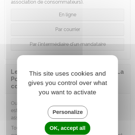
association de consommateurs).
En ligne
Par courrier
Par l'intermédiaire d'un mandataire
Le recours au Médiateur du groupe La
This site uses cookies and
Poste est-il gratuit pour le
gives you control over what
consommateur ?
you want to activate
Oui, le recours au médiateur du groupe La Poste
est
gratuit
. C'est le groupe La Poste qui en
Personalize
assume le coût.
OK, accept all
Toutefois, si vous faites appel à un avocat ou un