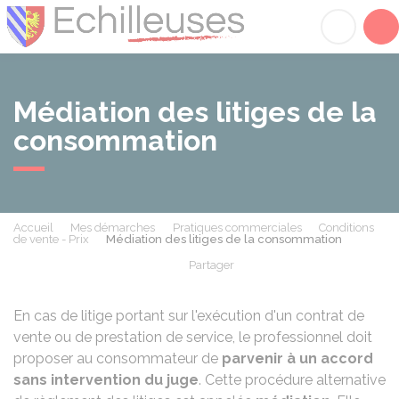
Échilleuses
Acc
Médiation des litiges de la
consommation
Accueil
Mes démarches
Pratiques commerciales
Conditions
de vente - Prix
Médiation des litiges de la consommation
Partager
Partager sur Facebook
Partager sur X - Twit
Partager sur
Par
En cas de litige portant sur l'exécution d'un contrat de
vente ou de prestation de service, le professionnel doit
proposer au consommateur de
parvenir
à
un accord
sans intervention du juge
. Cette procédure alternative