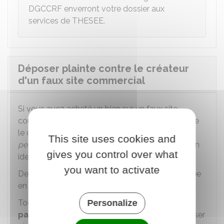
DGCCRF
enverront votre dossier aux
services de
THESEE
.
Déposer plainte contre le créateur
d'un faux site commercial
Si vous avez acheté un bien sur un faux site
commercial, vous pouvez déposer plainte contre
le créateur de ce site (
personne physique
ou
This site uses cookies and
personne morale
). Si vous ne connaissez pas son
gives you control over what
identité, vous pouvez porter plainte contre X.
you want to activate
De manière générale, la plainte peut être déposée
en ligne par le biais de
THESEE
.
Personalize
Toutefois,
si les conditions requises ne sont
pas remplies
, vous avez la possibilité de déposer