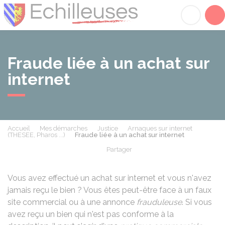
Échilleuses
Acc
Fraude liée à un achat sur
internet
Accueil
Mes démarches
Justice
Arnaques sur internet
(THESEE, Pharos ...)
Fraude liée à un achat sur internet
Partager
Partager sur Facebook
Partager sur X - Twit
Partager sur
Par
Vous avez effectué un achat sur internet et vous n'avez
jamais reçu le bien ? Vous êtes peut-être face à un faux
site commercial ou à une annonce
frauduleuse
. Si vous
avez reçu un bien qui n'est pas conforme à la