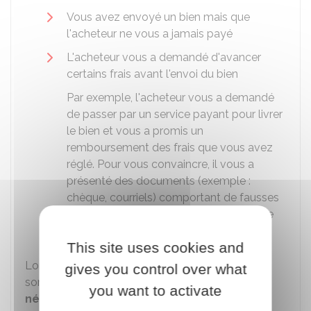
Vous avez envoyé un bien mais que
l'acheteur ne vous a jamais payé
L'acheteur vous a demandé d'avancer
certains frais avant l'envoi du bien
Par exemple, l'acheteur vous a demandé
de passer par un service payant pour livrer
le bien et vous a promis un
remboursement des frais que vous avez
réglé. Pour vous convaincre, il vous a
présenté des documents (exemple :
chèque, courriels) comportant de fausses
informations. Finalement, la personne ne
vous donne plus de nouvelle.
This site uses cookies and
Lors de votre plainte, vous devez préciser la
gives you control over what
somme qui vous a été réclamée.
Il n'est pas
you want to activate
nécessaire qu'un versement et/ou qu'un