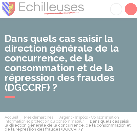
Échilleuses
Acc
Dans quels cas saisir la
direction générale de la
concurrence, de la
consommation et de la
répression des fraudes
(DGCCRF) ?
Accueil
Mes démarches
Argent - Impôts - Consommation
Information et protection du consommateur
Dans quels cas saisir
la direction générale de la concurrence, de la consommation et
de la répression des fraudes (DGCCRF) ?