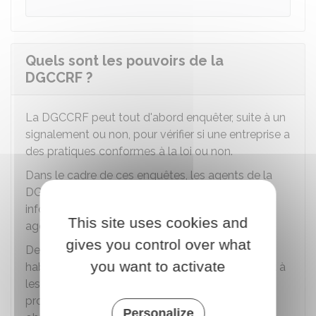
Quels sont les pouvoirs de la
DGCCRF ?
La DGCCRF peut tout d'abord enquêter, suite à un
signalement ou non, pour vérifier si une entreprise a
des pratiques conformes à la loi ou non.
Dans le cadre de ces enquêtes, les agents de la
DGCCRF peuvent notamment obtenir des
informations auprès des services publics et des
This site uses cookies and
agents de la police judiciaire.
gives you control over what
De plus, les agents de la DGCCRF sont aussi
you want to activate
habilités à constater les manquements à la loi et à
les faire cesser. Ainsi, ils peuvent ordonner aux
professionnels mis en cause de respecter leurs
Personalize