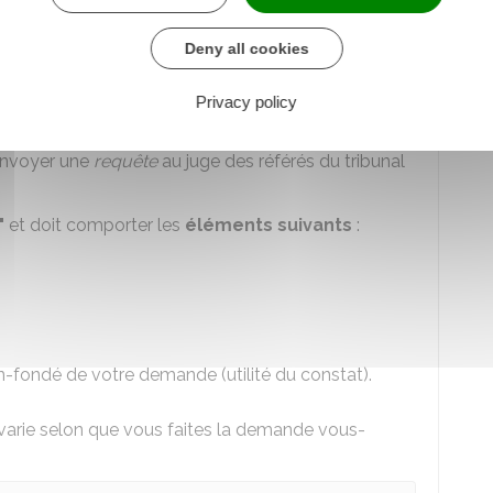
Deny all cookies
éféré-constat ?
Privacy policy
 envoyer une
requête
au juge des référés du tribunal
"
et doit comporter les
éléments suivants
:
-fondé de votre demande (utilité du constat).
varie selon que vous faites la demande vous-