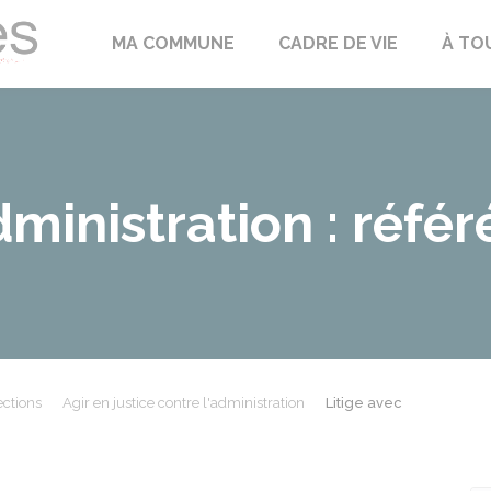
Échilleuses
MA COMMUNE
CADRE DE VIE
À TO
dministration : réfé
ections
Agir en justice contre l'administration
Litige avec