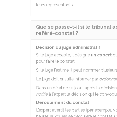
leurs représentants.
Que se passe-t-il si le tribunal
référé-constat ?
Décision du juge administratif
Si le juge accepte, il désigne
un expert
ou
pour faire le constat.
Si le juge l'estime, il peut nommer plusieur
Le juge doit ensuite informer par
ordonna
Dans un délai de 10 jours après la décision 
notifie
à l'expert la décision qui le convoque
Déroulement du constat
L'expert avertit les parties (par exemple, v
heures auxquels se déroulera le constat. 