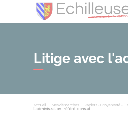
Litige avec l'a
Accueil
Mes démarches
Papiers - Citoyenneté - Él
l'administration : référé-constat