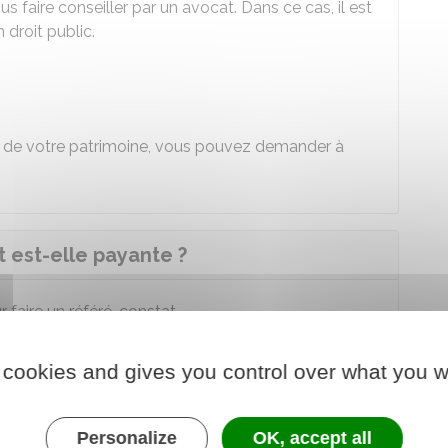
s faire conseiller par un avocat. Dans ce cas, il est
 droit public.
ur de votre patrimoine, vous pouvez demander à
 est-elle payante ?
 faire un référé-constat.
és
dans les cas suivants :
 cookies and gives you control over what you w
s, il faudra payer ses honoraires
is et
honoraires
de l'expert (souvent à la charge de
Personalize
OK, accept all