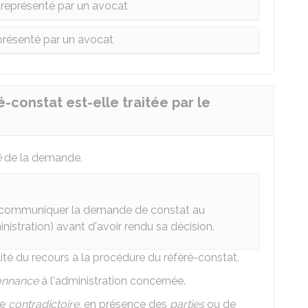
 représenté par un avocat
présenté par un avocat
onstat est-elle traitée par le
é
de la demande.
de communiquer la demande de constat au
nistration) avant d'avoir rendu sa décision.
tilité du recours à la procédure du référé-constat.
onnance
à l'administration concernée.
re
contradictoire
, en présence des
parties
ou de