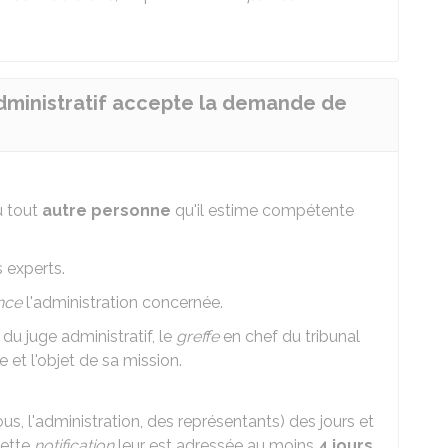
 administratif accepte la demande de
 tout
autre personne
qu'il estime compétente
s experts.
nce
l'administration concernée.
du juge administratif, le
greffe
en chef du tribunal
 et l'objet de sa mission.
ous, l'administration, des représentants) des jours et
Cette
notification
leur est adressée au moins
4 jours