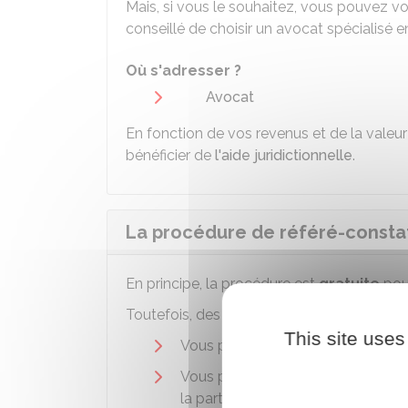
Mais, si vous le souhaitez, vous pouvez vou
conseillé de choisir un avocat spécialisé en
Où s'adresser ?
Avocat
En fonction de vos revenus et de la vale
bénéficier de
l'aide juridictionnelle
.
La procédure de référé-constat
En principe, la procédure est
gratuite
pour
Toutefois, des
frais peuvent être ajout
This site uses
Vous prenez un avocat, dans ce ca
Vous pouvez avoir à régler les fra
la partie qui demande le constat).