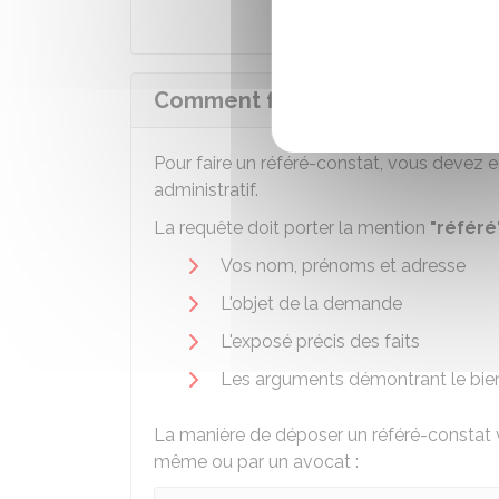
Comment faire la demande de r
Pour faire un référé-constat, vous devez
administratif.
La requête doit porter la mention
"référé
Vos nom, prénoms et adresse
L'objet de la demande
L'exposé précis des faits
Les arguments démontrant le bien
La manière de déposer un référé-constat 
même ou par un avocat :