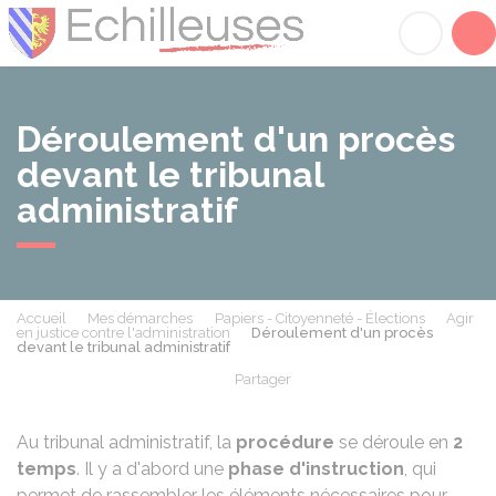
Échilleuses
Acc
Déroulement d'un procès
devant le tribunal
administratif
Accueil
Mes démarches
Papiers - Citoyenneté - Élections
Agir
en justice contre l'administration
Déroulement d'un procès
devant le tribunal administratif
Partager
Partager sur Facebook
Partager sur X - Twit
Partager sur
Par
Au tribunal administratif, la
procédure
se déroule en
2
temps
. Il y a d'abord une
phase d'instruction
, qui
permet de rassembler les éléments nécessaires pour