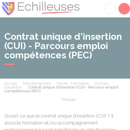
Échilleuses
Acc
Contrat unique d'insertion
(CUI) - Parcours emploi
compétences (PEC)
Accueil
Mes démarches
Travail - Formation
Contrats
d'insertion
Contrat unique d'insertion (CUI) - Parcours emploi
compétences (PEC)
Partager
Partager sur Facebook
Partager sur X - Twit
Partager sur
Par
Qu'est-ce que le contrat unique d'insertion (CUI) ? Il
associe formation et/ou accompagnement
professionnel pour son bénéficiaire et aide financière