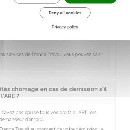
e et vos démarches pour entreprendre des
Deny all cookies
t de départ du versement de l'ARE est fixé au plus
Privacy policy
les services de France Travail, vous pouvez saisir
nités chômage en cas de démission s'il
 l'ARE ?
 n'avez pas épuisé tous vos droits à l'ARE lors
emandeur d'emploi.
 France Travail au moment de votre démission, le