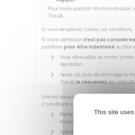
Pour toute question d'ordre individuel
Travail.
Si vous remplissez toutes ces conditions,
Si votre démission
n'est pas considéré
possibles
pour être indemnisé
au titre d
Vous retravaillez au moins 3 mois 
démission
Après 121 jours de chômage (4 m
Travail
le réexamen
de votre sit
Une instance paritaire régionale (IPR) de F
2 conditions suivantes sont réunies :
This site uses
Remplir les
conditions d'attributio
involontaire d'emploi)
Apporter des éléments attestant d