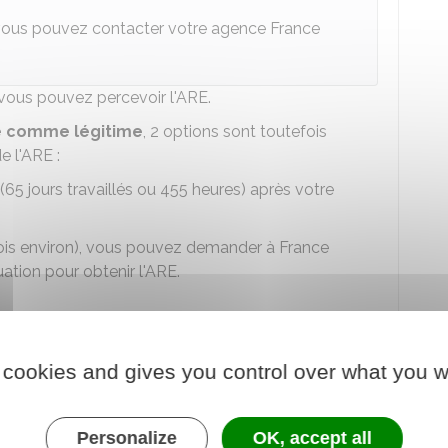
, vous pouvez contacter votre agence France
 vous pouvez percevoir l'ARE.
e comme légitime
,
2 options sont toutefois
e l'ARE :
(65 jours travaillés ou 455 heures) après votre
ois environ), vous pouvez demander à France
uation pour obtenir l'ARE.
rance Travail se charge de vérifier que les
 cookies and gives you control over what you w
n
de l'ARE (autres que la condition de privation
e vos recherches actives d'emploi, vos éventuelles
Personalize
OK, accept all