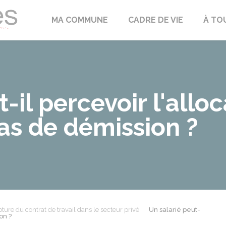
Échilleuses
MA COMMUNE
CADRE DE VIE
À TO
-il percevoir l'allo
s de démission ?
ture du contrat de travail dans le secteur privé
Un salarié peut-
on ?