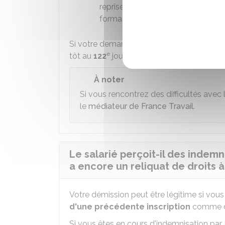
reprises d'emploi de courte duré
formations.
Si votre demande est
acceptée
, le poin
e
tôt au
122
jour de chômage.
À noter
Si vous rencontrez des difficultés avec 
le
médiateur de France Travail
.
Le salarié perçoit-il des indem
a encore un reliquat de droits à
Votre démission peut être légitime si vous
d'une précédente inscription
comme d
Si vous êtes en cours d'indemnisation par