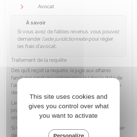
Avocat
À savoir
Si vous avez de faibles revenus, vous pouvez
demander
l'aide juridictionnelle
pour régler
les frais d'avocat.
Traitement de la requête
Dès qu'il reçoit la requête, le juge aux affaires
familiales rend une ordonnance qui fixe la date de
l'audience au cours de laquelle il examinera votre
demande.
This site uses cookies and
Le greffe du
Jaf
prévient immédiatement le
gives you control over what
procureur de la République et vous
notifie
cette
you want to activate
ordonnance.
Si vous avez un avocat, c'est lui qui doit se charger
de
signifier
cette ordonnance à la personne avec
Personalize