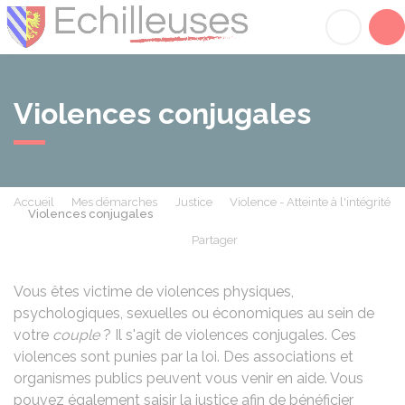
Échilleuses
Acc
Violences conjugales
Accueil
Mes démarches
Justice
Violence - Atteinte à l'intégrité
Violences conjugales
Partager
Partager sur Facebook
Partager sur X - Twit
Partager sur
Par
Vous êtes victime de violences physiques,
psychologiques, sexuelles ou économiques au sein de
votre
couple
? Il s'agit de violences conjugales. Ces
violences sont punies par la loi. Des associations et
organismes publics peuvent vous venir en aide. Vous
pouvez également saisir la justice afin de bénéficier