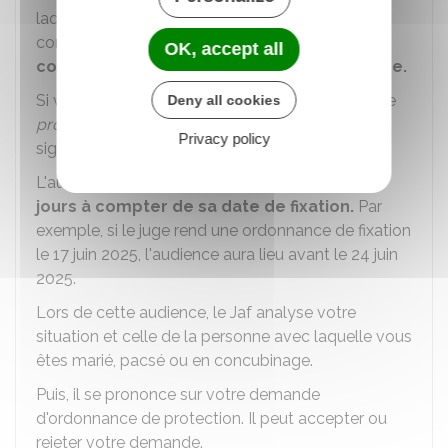
laquelle vous êtes marié, pacsé ou en
concubinage. Il dispose d'un délai de
2 jours à
OK, accept all
compter de la date de fixation de l'audience.
Si vous n'avez pas d'avocat, le greffe du
Jaf
ou le
Deny all cookies
procureur de la République
se chargera de la
Privacy policy
signification.
L'audience doit avoir lieu
dans un délai de 6
jours à compter de sa date de fixation.
Par
exemple, si le juge rend une ordonnance de fixation
le 17 juin 2025, l'audience aura lieu avant le 24 juin
2025.
Lors de cette audience, le
Jaf
analyse votre
situation et celle de la personne avec laquelle vous
êtes marié, pacsé ou en concubinage.
Puis, il se prononce sur votre demande
d'ordonnance de protection. Il peut accepter ou
rejeter votre demande.