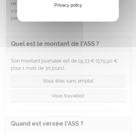
renouvelables. Une demande de renouvellement
Privacy policy
vous est adressée par France Travail en fin de
période d'indemnisation.
Quel est le montant de l'ASS ?
Son montant journalier est de
19,33 €
(
579,90 €
pour 1 mois de 30 jours).
Vous êtes sans emploi
Vous travaillez
Quand est versée l'ASS ?