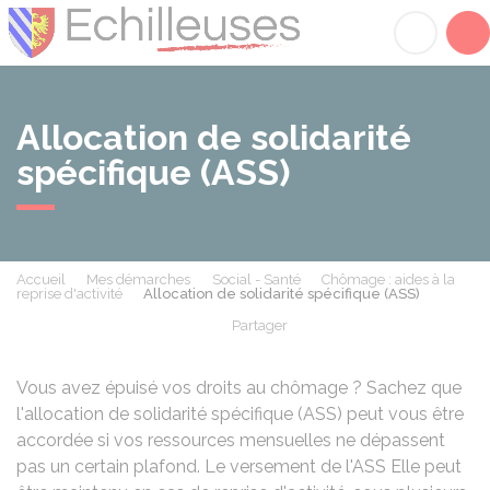
Échilleuses
Acc
Allocation de solidarité
spécifique (ASS)
Accueil
Mes démarches
Social - Santé
Chômage : aides à la
reprise d'activité
Allocation de solidarité spécifique (ASS)
Partager
Partager sur Facebook
Partager sur X - Twit
Partager sur
Par
Vous avez épuisé vos droits au chômage ? Sachez que
l'allocation de solidarité spécifique (ASS) peut vous être
accordée si vos ressources mensuelles ne dépassent
pas un certain plafond. Le versement de l'ASS Elle peut