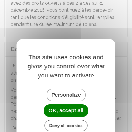
avez des droits ouverts à ces 2 aides au 31
décembre 2016, vous continuez à les percevoir
tant que les conditions d'éligibilité sont remplies,
pendant une durée maximum de 10 ans.
Comment demander l'ASS ?
This site uses cookies and
gives you control over what
Une demande d'admission à l'ASS vous est
adressée par France Travail (anciennement Pôle
you want to activate
emploi) à la fin de vos allocations chômage.
Vous n'avez aucune démarche à réaliser pour
Personalize
bénéficier de l'ASS. France Travail (anciennement
Pôle emploi) adresse directement les imprimés
OK, accept all
nécessaires à la constitution du dossier d'ASS aux
chômeurs en fin de droits qui peuvent en bénéficier.
Deny all cookies
L'ASS est attribuée par périodes de 6 mois