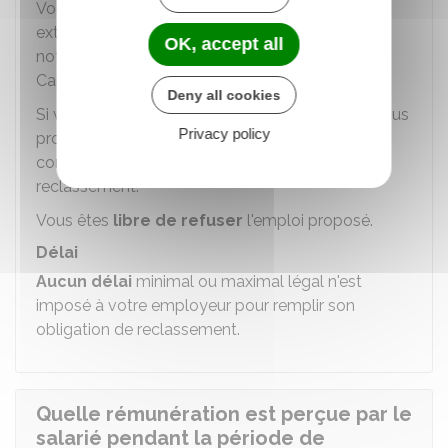
Vous pouvez bénéficier d'un accompagnement
externe dans votre recherche de reclassement,
OK, accept all
notamment par les services de santé au travail,
Cap emploi ou France Travail.
Deny all cookies
Si votre employeur est dans l'impossibilité de vous
Privacy policy
proposer un autre emploi, il doit vous faire
connaître par écrit les motifs qui s'opposent au
reclassement.
Vous êtes
libre de refuser
l'emploi proposé.
Délai
Aucun délai
minimal ou maximal légal n'est
imposé à votre employeur pour remplir son
obligation de reclassement.
Quelle rémunération est perçue par le
salarié pendant la période de