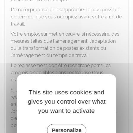
L'emploi proposé doit s'approcher le plus possible
de l'emploi que vous occupiez avant votre arrêt de
travail.
Votre employeur met en œuvre, si nécessaire, des
mesures telles que l'aménagement, l'adaptation
ou la transformation de postes existants ou
l'aménagement du temps de travail.
Le reclassement doit être recherché parmi les
emplois disponibles dans l'entreprise (tous
établissements et tous secteurs confondus).
Si l'entreprise appartient à un groupe, le
This site uses cookies and
reclassement doit aussi être recherché parmi les
gives you control over what
entreprises situées en France dont les activités,
you want to activate
l'organisation ou le lieu d'exploitation permettent
d'effectuer un échange de tout ou partie du
personnel.
Personalize