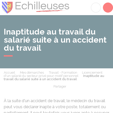
Échilleuses
Acc
Inaptitude au travail du
salarié suite à un accident
du travail
Accueil
Mes démarches
Travail - Formation
Licenciement
d'un salarié du secteur privé pour motif personnel
Inaptitude au
travail du salarié suite à un accident du travail
Partager
Partager sur Facebook
Partager sur X - Twit
Partager sur
Par
À la suite d'un accident de travail, le médecin du travail
peut vous déclarer inapte à votre poste, totalement ou
partiellement. Il peut toutefois vous juger apte à occuper