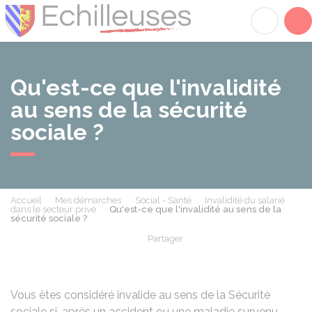
Échilleuses
Acc
Qu'est-ce que l'invalidité
au sens de la sécurité
sociale ?
Accueil
Mes démarches
Social - Santé
Invalidité du salarié
dans le secteur privé
Qu'est-ce que l'invalidité au sens de la
sécurité sociale ?
Partager
Partager sur Facebook
Partager sur X - Twit
Partager sur
Par
Vous êtes considéré invalide au sens de la Sécurité
sociale si, après un accident ou une maladie survenu