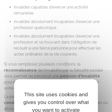
Invalides capables d'exercer une activité
rémunérée
Invalides absolument incapables d'exercer une
profession quelconque
Invalides absolument incapables d'exercer une
profession et se trouvant dans l'obligation de
recourir à une tierce personne pour effectuer les
actes ordinaires de la vie courante.
Si vous remplissez plusieurs conditions, la
reconnaissance
de l'invalidité par la Sécurité sociale
vous permet de percevoir une
pension d'invalidité
pour
remplacer la perte de salaire
entraînée par
votre état de santé.
This site uses cookies and
La pension d'invalidité peut,
sous certaines
gives you control over what
conditions
, être
cumulable avec d'autres indemnités ou
allocations
.
you want to activate