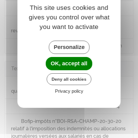
This site uses cookies and
Site des impôts
gives you control over what
Brochure pratique 2025 - Déclaration des
you want to activate
revenus de 2024
Impôt sur le revenu : dépliants d'information
Personalize
OK, accept all
Textes de référence
Deny all cookies
Code général des impôts : articles 79 à 81
quater
Privacy policy
Code de la sécurité sociale : article D160-4
Bofip-impôts n°BOI-RSA-CHAMP-20-30-20
relatif à l'imposition des indemnités ou allocations
journalières versées aux salariés en cas de