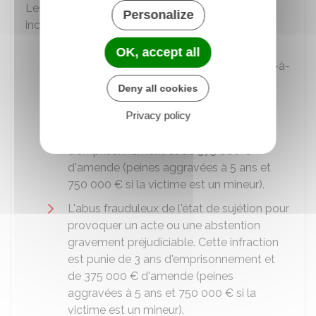
Les infractions spécifiques aux dérives sectaires
Personalize
incluent les situations suivantes :
Le placement ou le maintien d'une
OK, accept all
personne dans un état de sujétion (c'est-à-
dire le fait d'être obligé de faire quelque
Deny all cookies
chose ou d'être sous l'autorité de
Privacy policy
quelqu'un) psychologique ou physique
Cette infraction est punie de 3 ans
d'emprisonnement et de
375 000 €
d'amende (peines aggravées à 5 ans et
750 000 €
si la victime est un mineur).
L'abus frauduleux de l'état de sujétion pour
provoquer un acte ou une abstention
gravement préjudiciable. Cette infraction
est punie de 3 ans d'emprisonnement et
de
375 000 €
d'amende (peines
aggravées à 5 ans et
750 000 €
si la
victime est un mineur).