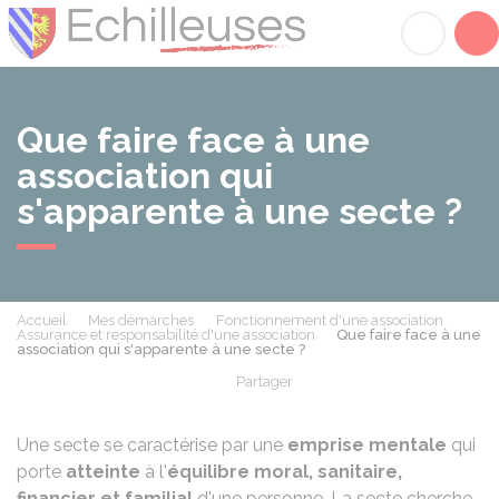
Échilleuses
Acc
Que faire face à une
association qui
s'apparente à une secte ?
Accueil
Mes démarches
Fonctionnement d'une association
Assurance et responsabilité d'une association
Que faire face à une
association qui s'apparente à une secte ?
Partager
Partager sur Facebook
Partager sur X - Twit
Partager sur
Par
Une secte se caractérise par une
emprise mentale
qui
porte
atteinte
à l'
équilibre moral, sanitaire,
financier et familial
d'une personne. La secte cherche