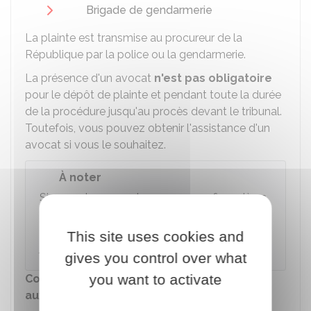
Brigade de gendarmerie
La plainte est transmise au procureur de la
République par la police ou la gendarmerie.
La présence d'un avocat
n'est pas obligatoire
pour le dépôt de plainte et pendant toute la durée
de la procédure jusqu'au procès devant le tribunal.
Toutefois, vous pouvez obtenir l'assistance d'un
avocat si vous le souhaitez.
À noter
Si vous n'avez pas les ressources financières
suffisantes pour régler ce professionnel, vous
pouvez éventuellement
obtenir l'aide
This site uses cookies and
juridictionnelle
.
gives you control over what
you want to activate
Connaître les infractions spécifiques liées
aux dérives sectaires et sanctions