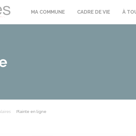
Échilleuses
MA COMMUNE
CADRE DE VIE
À TO
ne
laires
Plainte en ligne