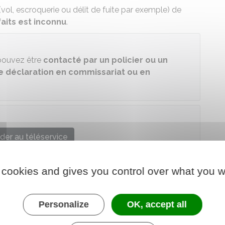
(vol, escroquerie ou délit de fuite par exemple) de
faits est inconnu
.
 pouvez être
contacté par un policier ou un
 déclaration en commissariat ou en
der au téléservice
e chargé de l'intérieur
 cookies and gives you control over what you w
Personalize
OK, accept all