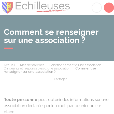
Échilleuses
Acc
Comment se renseigner
sur une association ?
Accueil
Mes démarches
Fonctionnement d'une association
Dirigeants et responsables d'une association
Comment se
renseigner sur une association ?
Partager
Partager sur Facebook
Partager sur X - Twit
Partager sur
Par
Toute personne
peut obtenir des informations sur une
association déclarée, par internet, par courrier ou sur
place.