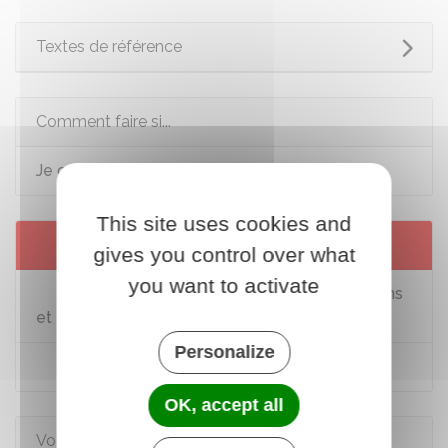
Textes de référence
Comment faire si...
Je crée une association
This site uses cookies and
Services en ligne et formulaires
gives you control over what
you want to activate
Consulter les annonces des associations
et fondations
Personalize
Interroger la Miviludes
OK, accept all
Voir aussi