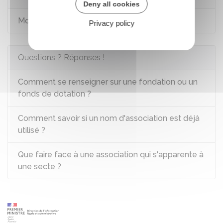
Deny all cookies
Modification des statuts d'une association
Privacy policy
Questions ? Réponses !
Comment se renseigner sur une fondation ou un
fonds de dotation ?
Comment savoir si un nom d'association est déjà
utilisé ?
Que faire face à une association qui s'apparente à
une secte ?