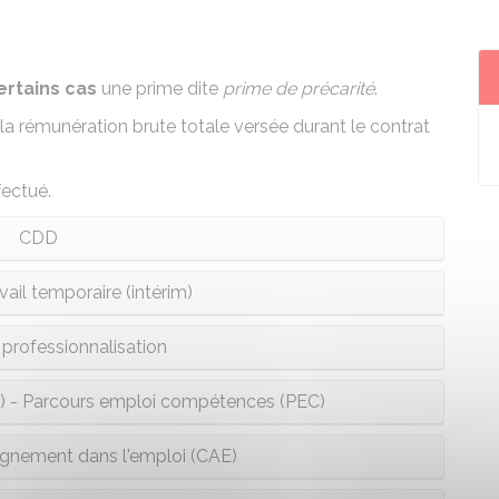
ertains cas
une prime dite
prime de précarité
.
la rémunération brute totale versée durant le contrat
ectué.
CDD
vail temporaire (intérim)
 professionnalisation
UI) - Parcours emploi compétences (PEC)
gnement dans l'emploi (CAE)