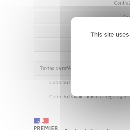
Contrat
Con
Contrat dit étudiant 
This site uses
Cont
Textes de référence
Code du travail : articles L1243-5 à 
Code du travail : articles L1251-29 à