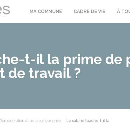
Échilleuses
MA COMMUNE
CADRE DE VIE
À TO
he-t-il la prime de 
t de travail ?
Rémunération dans le secteur privé
Le salarié touche-t-il la