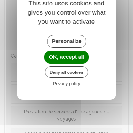
This site uses cookies and
Soit dans l'État du
vendeur
gives you control over what
Soit dans l'État du
client
you want to activate
Soit dans un
autre État de l'UE
, dans
lequel ni le vendeur ni le client ne sont
Personalize
établis.
Ces exceptions sont notamment les suivantes :
OK, accept all
Location de moyen de transport de courte
Deny all cookies
durée avec mise à disposition en France
Privacy policy
Prestation de services se rattachant à un
immeuble
Prestation de services d'une agence de
voyages