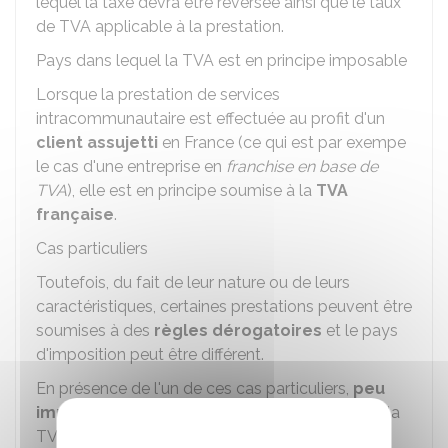
lequel la taxe devra être reversée ainsi que le taux
de TVA applicable à la prestation.
Pays dans lequel la TVA est en principe imposable
Lorsque la prestation de services
intracommunautaire est effectuée au profit d'un
client assujetti
en France (ce qui est par exempe
le cas d'une entreprise en
franchise en base de
TVA
), elle est en principe soumise à la
TVA
française
.
Cas particuliers
Toutefois, du fait de leur nature ou de leurs
caractéristiques, certaines prestations peuvent être
soumises à des
règles dérogatoires
et le pays
d'imposition peut être différent.
En présence de l'un de ces cas particuliers,
peu
importe que le client soit assujetti ou non
, la
TVA peut alors être due :