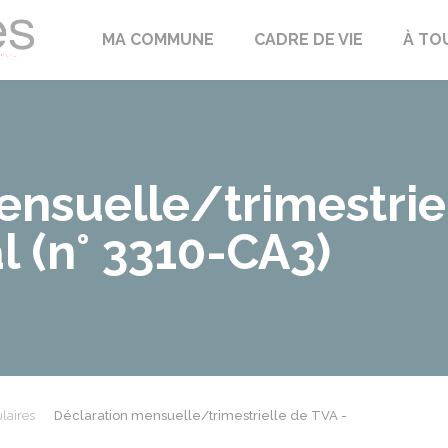
Échilleuses
MA COMMUNE
CADRE DE VIE
À TO
nsuelle/trimestrie
 (n° 3310-CA3)
laires
Déclaration mensuelle/trimestrielle de TVA -