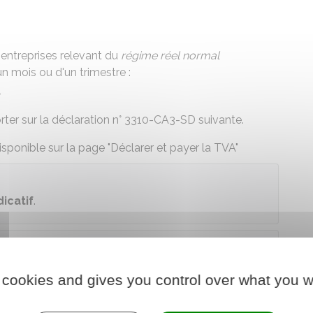
entreprises relevant du
régime réel normal
'un mois ou d'un trimestre :
r
rter sur la déclaration n° 3310-CA3-SD suivante.
sponible sur la page "
Déclarer et payer la TVA
"
dicatif
.
arger le formulaire
 cookies and gives you control over what you w
re chargé des finances