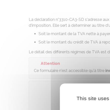
La déclaration n°3310-CA3-SD s'adresse aux 
d'imposition. Elle sert à déterminer au titre d
Soit le montant de la TVA nette à paye
Soit le montant du crédit de TVA à repo
Le détail des différents régimes de TVA est di
Attention
Ce formulaire n'est accessible qu'à titre
in
Téléch
This site uses
Ministè