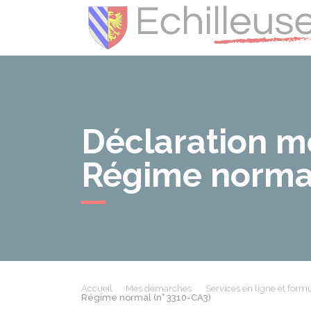
Déclaration me
Régime normal
Accueil
Mes démarches
Services en ligne et formu
Régime normal (n° 3310-CA3)