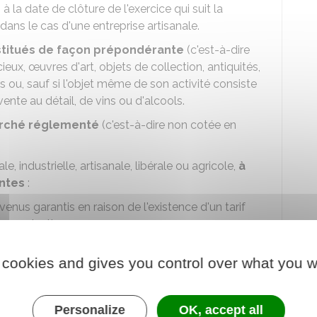
s
à la date de clôture de l'exercice qui suit la
dans le cas d'une entreprise artisanale.
titués de façon prépondérante
(c'est-à-dire
eux, œuvres d'art, objets de collection, antiquités,
ou, sauf si l'objet même de son activité consiste
nte au détail, de vins ou d'alcools.
arché réglementé
(c'est-à-dire non cotée en
, industrielle, artisanale, libérale ou agricole,
à
antes
:
venus garantis en raison de l'existence d'un tarif
la production
 cookies and gives you control over what you w
atrimoine mobilier
 compris les activités de construction d'immeubles
Personalize
OK, accept all
 leur location.