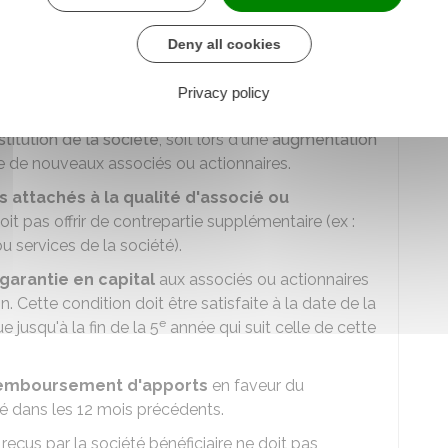
Deny all cookies
s conditions suivantes
:
Privacy policy
pôt d'une somme d'argent).
titution de la société
, soit lors d'une
augmentation
se de nouveaux associés ou actionnaires.
s attachés à la qualité d'associé ou
oit pas offrir de contrepartie supplémentaire (ex :
ou services de la société).
garantie en capital
aux associés ou actionnaires
n. Cette condition doit être satisfaite à la date de la
e
 jusqu'à la fin de la 5
année qui suit celle de cette
remboursement d'apports
en faveur du
té dans les 12 mois précédents.
eçus par la société bénéficiaire ne doit pas