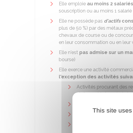
Elle emploie
au moins 2 salarié
souscription ou au moins 1 salarié 
Elle ne possède pas
d'actifs
cons
plus de
50 %
) par des métaux préci
chevaux de course ou de concours 
en leur consommation ou en leur ve
Elle n'est
pas admise sur un m
bourse)
Elle exerce une activité commerciale
l'exception des activités suiv
Activités procurant des re
réglementé de rachat de 
Activités financières
This site uses
Activités de gestion de p
Activités immobilières, y
en vue de leur vente ou de