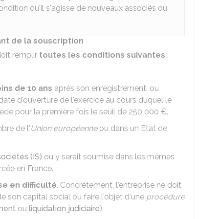
condition qu'il s'agisse de nouveaux associés ou
ant de la souscription
doit remplir
toutes les conditions suivantes
:
ins de 10 ans
après son enregistrement, ou
ate d'ouverture de l'exercice au cours duquel le
xcède pour la première fois le seuil de
250 000 €
.
bre de l'
Union européenne
ou dans un État de
sociétés (IS)
ou y serait soumise dans les mêmes
ercée en France.
e en difficulté
. Concrètement, l'entreprise ne doit
e son capital social ou faire l'objet d'une
procédure
ment
ou
liquidation judiciaire
).