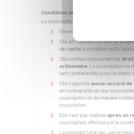
Conditions liées à la souscription
La souscription doit répondre à
toutes le
Elle est réalisée en
numéraire
(dé
Elle est réalisée soit lors de la
cons
de capital
à condition qu'il s'agis
Elle confère uniquement les
droit
actionnaire
. La souscription ne d
tarifs préférentiels pour les biens 
Elle n'apporte
aucun accord de 
en contrepartie de leur souscriptio
souscription et de manière continue
souscription.
Elle n'est pas réalisée
après un 
souscripteur effectué par la socié
Le montant total des versements r