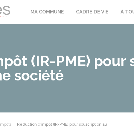
Échilleuses
MA COMMUNE
CADRE DE VIE
À TO
mpôt (IR-PME) pour 
ne société
impôts
Réduction d'impôt (IR-PME) pour souscription au