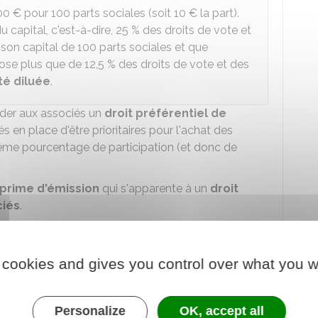
00 €
pour 100 parts sociales (soit
10 €
la part).
u capital, c'est-à-dire,
25 %
des droits de vote et
son capital de 100 parts sociales et que
spose plus que de
12,5 %
des droits de vote et des
té diluée
.
rder aux associés un
droit préférentiel de
s en place d'être prioritaires pour l'achat des
même pourcentage de participation (et donc de
prime d'émission
qui s'apparente à un
droit
ciés
.
société est en principe
mieux valorisée
que lors
 de ses titres sociaux
(leur valeur au jour de
 cookies and gives you control over what you w
e à leur valeur nominale
(leur valeur initiale lors
cié puisse entrer au capital à cet instant, en
Personalize
OK, accept all