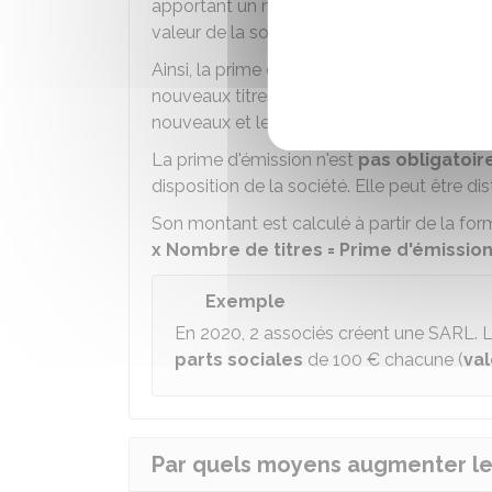
apportant un montant similaire à ce qui a é
valeur de la société a évolué.
Ainsi, la prime d'émission permet de tenir c
nouveaux titres sociaux sont émis. Elle vi
nouveaux et les plus anciens associés
sur
La prime d'émission n'est
pas obligatoir
disposition de la société. Elle peut être di
Son montant est calculé à partir de la for
x Nombre de titres = Prime d'émissio
Exemple
En 2020, 2 associés créent une SARL. L
parts sociales
de
100 €
chacune (
va
Par quels moyens augmenter le c