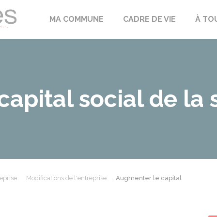
Échilleuses
MA COMMUNE
CADRE DE VIE
À TO
apital social de la 
eprise
Modifications de l'entreprise
Augmenter le capital