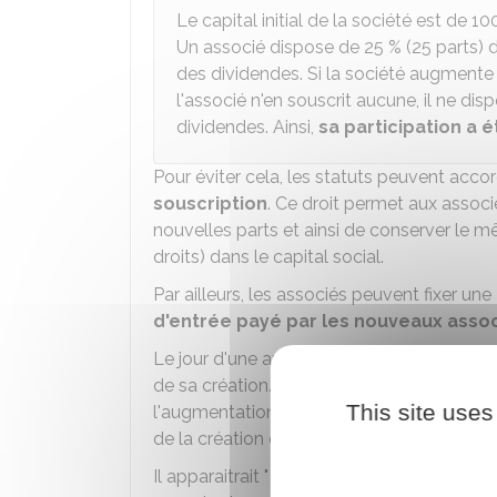
Le capital initial de la société est de
10
Un associé dispose de
25 %
(25 parts) d
des dividendes. Si la société augmente 
l'associé n'en souscrit aucune, il ne di
dividendes. Ainsi,
sa participation a é
Pour éviter cela, les statuts peuvent acco
souscription
. Ce droit permet aux associé
nouvelles parts et ainsi de conserver le 
droits) dans le capital social.
Par ailleurs, les associés peuvent fixer une
d'entrée payé par les nouveaux asso
Le jour d'une augmentation de capital, la 
de sa création. Dès lors,
la valeur réelle
This site uses
l'augmentation de capital)
est supérieur
de la création de la société).
Il apparaitrait " injuste " qu'un nouvel asso