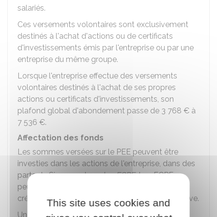
salariés.
Ces versements volontaires sont exclusivement
destinés à l'achat d'actions ou de certificats
d'investissements émis par l'entreprise ou par une
entreprise du même groupe.
Lorsque l'entreprise effectue des versements
volontaires destinés à l'achat de ses propres
actions ou certificats d'investissements, son
plafond global d'abondement passe de
3 768 €
à
7 536 €
.
Affectation des fonds
Les sommes versées sur le PEE peuvent être
investies dans les actions de l'entreprise, dans des
parts de
Sicav
ou dans des
FCPE
. Les FCPE
peuvent comporter des parts de l'entreprise
créatrice du PEE, même si elle est une coopérative.
This site uses cookies and
Une partie des sommes versées sur le PEE doit