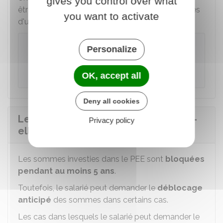
gives you control over what
être investie dans les parts d'entreprises solidaires
you want to activate
d'utilité sociale.
À savoir
Personalize
Un FCPE peut être spécialement dédié à la
reprise de l'entreprise par les salariés.
OK, accept all
Deny all cookies
Les sommes versées sur le PEE sont-
Privacy policy
elles disponibles ?
Les sommes investies dans le PEE sont
bloquées
pendant au moins 5 ans
.
Toutefois, le salarié peut demander le
déblocage
anticipé
des sommes dans certains cas.
Les cas dans lesquels le salarié peut demander le