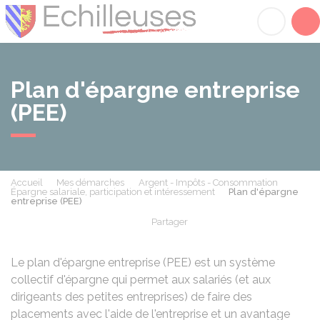
Échilleuses
Acc
Plan d'épargne entreprise
(PEE)
Accueil
Mes démarches
Argent - Impôts - Consommation
Épargne salariale, participation et intéressement
Plan d'épargne
entreprise (PEE)
Partager
Partager sur Facebook
Partager sur X - Twit
Partager sur
Par
Le plan d'épargne entreprise (PEE) est un système
collectif d'épargne qui permet aux salariés (et aux
dirigeants des petites entreprises) de faire des
placements avec l'aide de l'entreprise et un avantage