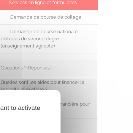
Services en ligne et formulaires
Demande de bourse de collège
Demande de bourse nationale
d'études du second degré
(enseignement agricole)
Questions ? Réponses !
Quelles sont les aides pour financer la
scolarité d'un élève ?
Peut-on obtenir une aide financière pour
ant to activate
la cantine scolaire ?