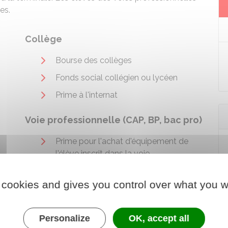
es.
Collège
Bourse des collèges
Fonds social collégien ou lycéen
Prime à l'internat
Voie professionnelle (CAP, BP, bac pro)
Prime pour l'achat d'équipement de
l'élève inscrit dans la voie
professionnelle
s
 cookies and gives you control over what you w
Personalize
OK, accept all