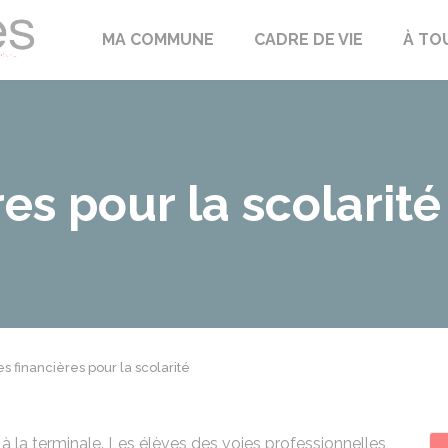
Échilleuses
MA COMMUNE
CADRE DE VIE
À TO
es pour la scolarité
s financières pour la scolarité
à la terminale. Les élèves des voies professionnelles