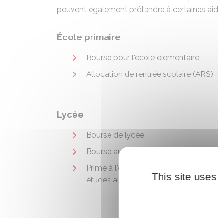
peuvent également prétendre à certaines aid
École primaire
Bourse pour l'école élémentaire
Allocation de rentrée scolaire (ARS)
Lycée
Bourse de lycée
Bourse au mérite (au lycée)
Prime à l'élève boursier reprenant se
This site uses
études au lycée