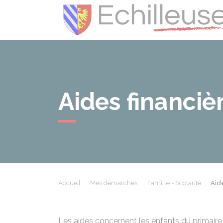
Aides financièr
Accueil
Mes démarches
Famille - Scolarité
Aide
Les aides concernent les enfants du primaire 