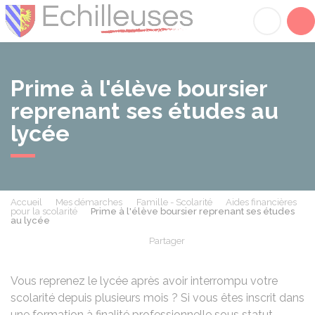
Échilleuses
Acc
Prime à l'élève boursier
reprenant ses études au
lycée
Accueil
Mes démarches
Famille - Scolarité
Aides financières
pour la scolarité
Prime à l'élève boursier reprenant ses études
au lycée
Partager
Partager sur Facebook
Partager sur X - Twit
Partager sur
Par
Vous reprenez le lycée après avoir interrompu votre
scolarité depuis plusieurs mois ? Si vous êtes inscrit dans
une formation à finalité professionnelle sous statut