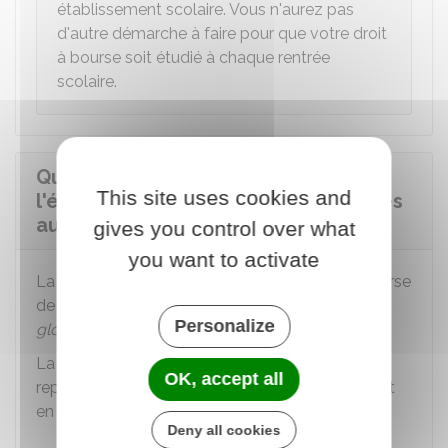
établissement scolaire. Vous n'aurez pas
d'autre démarche à faire pour que votre droit
à bourse soit étudié à chaque rentrée
scolaire.
Quel est le montant de la prime à
This site uses cookies and
l'élève boursier reprenant ses études
au lycée ?
gives you control over what
you want to activate
La prime est fixée à
600 €
. Elle complète la bourse
de lycée et permet de bénéficier d'une bourse
Personalize
globale
d'au moins
1000 €
par an.
re
La prime est versée uniquement la 1
année de
OK, accept all
reprise d'études, en 3 fois (à chaque trimestre), et
en même temps que la bourse de lycée.
Deny all cookies