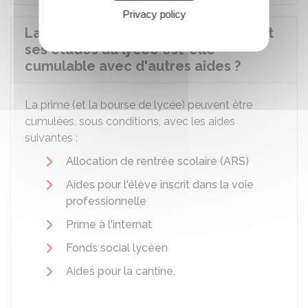
Privacy policy
La prime à l'élève boursier reprenant
ses études au lycée est-elle
cumulable avec d'autres aides ?
La prime (et la bourse de lycée) peuvent être
cumulées, sous conditions, avec les aides
suivantes :
Allocation de rentrée scolaire (ARS)
Aides pour l'élève inscrit dans la voie
professionnelle
Prime à l'internat
Fonds social lycéen
Aides pour la cantine
.