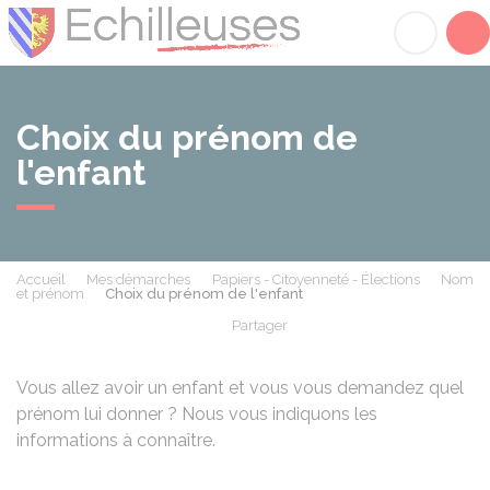
Échilleuses
Acc
Choix du prénom de
l'enfant
Accueil
Mes démarches
Papiers - Citoyenneté - Élections
Nom
et prénom
Choix du prénom de l'enfant
Partager
Partager sur Facebook
Partager sur X - Twit
Partager sur
Par
Vous allez avoir un enfant et vous vous demandez quel
prénom lui donner ? Nous vous indiquons les
informations à connaître.