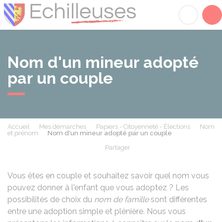
Échilleuses
Acc
Nom d'un mineur adopté
par un couple
Accueil
Mes démarches
Papiers - Citoyenneté - Élections
Nom
et prénom
Nom d'un mineur adopté par un couple
Partager
Partager sur Facebook
Partager sur X - Twit
Partager sur
Par
Vous êtes en couple et souhaitez savoir quel nom vous
pouvez donner à l'enfant que vous adoptez ? Les
possibilités de choix du
nom de famille
sont différentes
entre une adoption simple et plénière. Nous vous