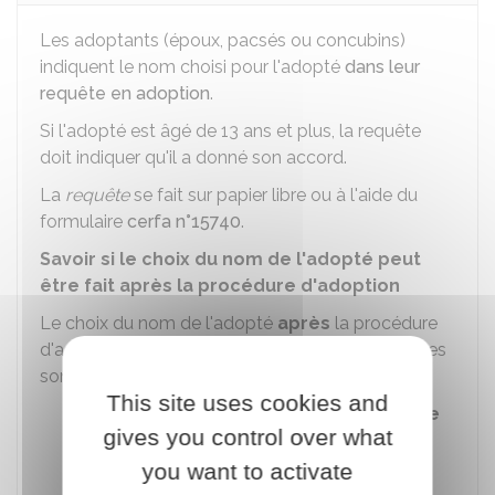
Les adoptants (époux, pacsés ou concubins)
indiquent le nom choisi pour l'adopté
dans leur
requête en adoption
.
Si l'adopté est âgé de 13 ans et plus, la requête
doit indiquer qu'il a donné son accord.
La
requête
se fait sur papier libre ou à l'aide du
formulaire
cerfa n°15740
.
Savoir si le choix du nom de l'adopté peut
être fait après la procédure d'adoption
Le choix du nom de l'adopté
après
la procédure
d'adoption est possible si les conditions suivantes
sont remplies :
This site uses cookies and
Les adoptants souhaitent
remplacer le
gives you control over what
nom de l'adopté par leur nom
(substitution)
you want to activate