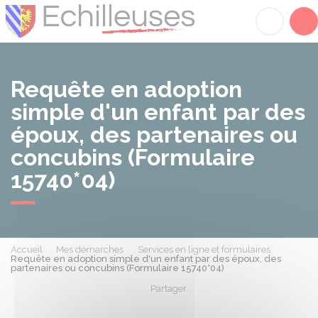
Échilleuses
Acc
Requête en adoption
simple d'un enfant par des
époux, des partenaires ou
concubins (Formulaire
15740*04)
Accueil
Mes démarches
Services en ligne et formulaires
Requête en adoption simple d'un enfant par des époux, des
partenaires ou concubins (Formulaire 15740*04)
Partager
Partager sur Facebook
Partager sur X - Twit
Partager sur
Par