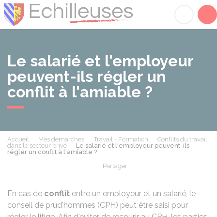
Échilleuses
Acc
Le salarié et l'employeur
peuvent-ils régler un
conflit à l'amiable ?
Accueil
Mes démarches
Travail - Formation
Conflits du travail
dans le secteur privé
Le salarié et l'employeur peuvent-ils
régler un conflit à l'amiable ?
Partager
Partager sur Facebook
Partager sur X - Twit
Partager sur
Par
En cas de
conflit
entre un employeur et un salarié, le
conseil de prud'hommes (CPH) peut être saisi pour
régler le litige. Afin d'éviter de recourir au CPH, les parties