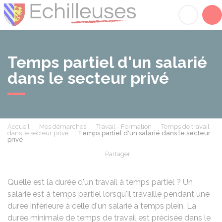
Échilleuses
Acc
Temps partiel d'un salarié
dans le secteur privé
Accueil
Mes démarches
Travail - Formation
Temps de travail
dans le secteur privé
Temps partiel d'un salarié dans le secteur
privé
Partager
Partager sur Facebook
Partager sur X - Twit
Partager sur
Par
Quelle est la durée d'un travail à temps partiel ? Un
salarié est à temps partiel lorsqu'il travaille pendant une
durée inférieure à celle d'un salarié à temps plein. La
durée minimale de temps de travail est précisée dans le