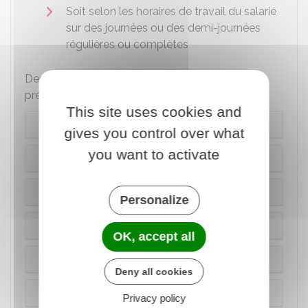
Soit selon les horaires de travail du salarié
sur des journées ou des demi-journées
régulières ou complètes
Des dérogations à cette durée minimale sont
prévues également dans les cas suivants :
This site uses cookies and
Cas général
gives you control over what
you want to activate
CDD d'une durée maximale de 7 jours
Remplacement d'un salarié absent
Personalize
Dérogation demandée par le salarié
OK, accept all
Salarié d'un particulier employeur
Deny all cookies
Contrat d'insertion (CDDI)
Privacy policy