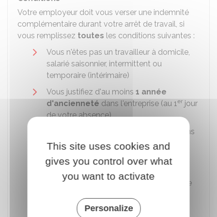
Votre employeur doit vous verser une indemnité
complémentaire durant votre arrêt de travail, si
vous remplissez
toutes
les conditions suivantes :
Vous n'êtes pas un travailleur à domicile,
salarié saisonnier, intermittent ou
temporaire (intérimaire)
Vous justifiez d'au moins
1 année
er
d'ancienneté
dans l'entreprise (au 1
jour
de votre absence)
Vous avez informé votre employeur, dans
les 48 heures, puis avez transmis votre
This site uses cookies and
certificat médical
gives you control over what
Vous bénéficiez des
indemnités
you want to activate
journalières
versées par votre organisme
de sécurité sociale
Personalize
Vous êtes soigné en France ou dans l'un