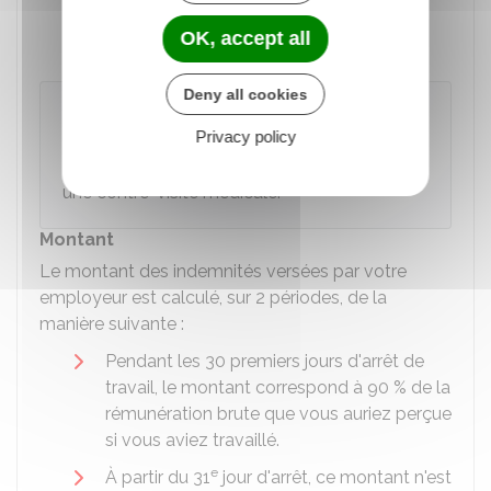
des États membres de
l'Espace
OK, accept all
économique européen (EEE)
.
Deny all cookies
Attention
Privacy policy
En contrepartie de l'obligation de verser les
indemnités, votre employeur peut recourir à
une contre-visite médicale.
Montant
Le montant des indemnités versées par votre
employeur est calculé, sur 2 périodes, de la
manière suivante :
Pendant les 30 premiers jours d'arrêt de
travail, le montant correspond à
90 %
de la
rémunération brute que vous auriez perçue
si vous aviez travaillé.
e
À partir du 31
jour d'arrêt, ce montant n'est