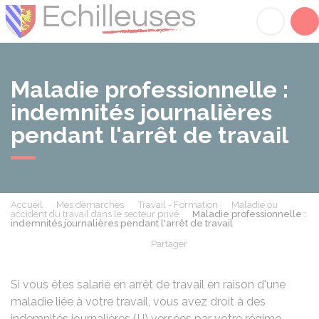
Échilleuses
Acc
Maladie professionnelle :
indemnités journalières
pendant l'arrêt de travail
Accueil
Mes démarches
Travail - Formation
Maladie ou
accident du travail dans le secteur privé
Maladie professionnelle :
indemnités journalières pendant l'arrêt de travail
Partager
Partager sur Facebook
Partager sur X - Twit
Partager sur
Par
Si vous êtes salarié en arrêt de travail en raison d'une
maladie liée à votre travail, vous avez droit à des
indemnités journalières (IJ) versées par votre régime