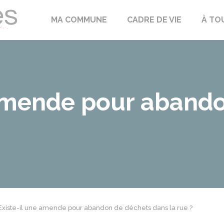
Échilleuses
MA COMMUNE
CADRE DE VIE
À TO
 amende pour aband
Existe-il une amende pour abandon de déchets dans la rue ?