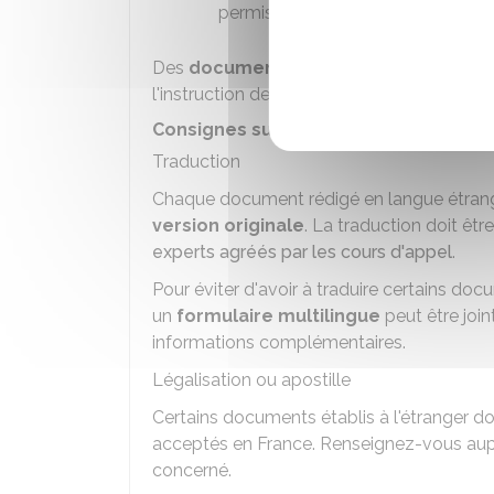
permis de conduire.
Des
documents complémentaires
pou
l'instruction de votre demande en fonction
Consignes sur les documents à fourni
Traduction
Chaque document rédigé en langue étrang
version originale
. La traduction doit êtr
experts agréés par les cours d'appel
.
Pour éviter d'avoir à traduire certains do
un
formulaire multilingue
peut être join
informations complémentaires.
Légalisation ou apostille
Certains documents établis à l'étranger d
acceptés en France. Renseignez-vous aup
concerné.