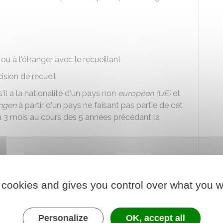
ou à l'étranger avec le recueillant
ision de recueil
'il a la nationalité d'un pays non
européen (UE)
et
engen
à partir d'un pays ne faisant pas partie de cet
à 3 mois au cours des 5 années précédant la
ance
 cookies and gives you control over what you w
ou tous documents attestant de la nationalité
, carte nationale d'identité, passeport français,
Personalize
OK, accept all