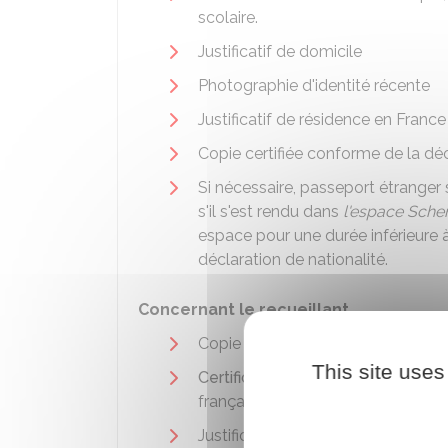
scolaire.
Justificatif de domicile
Photographie d'identité récente
Justificatif de résidence en France 
Copie certifiée conforme de la déc
Si nécessaire, passeport étranger s
s'il s'est rendu dans
l'espace Sch
espace pour une durée inférieure 
déclaration de nationalité.
Concernant le recueillant
Copie intégrale de l'acte de naiss
This site uses
Certificat de nationalité française
française
Justificatif d'identité. Par exemple