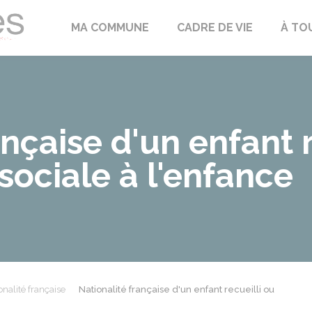
Échilleuses
MA COMMUNE
CADRE DE VIE
À TO
ançaise d'un enfant r
 sociale à l'enfance
onalité française
Nationalité française d'un enfant recueilli ou