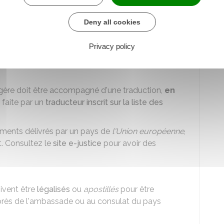
Deny all cookies
rront être demandés par le service en charge de
 de votre situation.
Privacy policy
r
ère doit être accompagné d'une traduction,
en
e faite par un
traducteur inscrit sur la liste des
cuments délivrés par un pays de
l'Union européenne
,
t. Consultez le
site e-justice
pour avoir des
oivent être
légalisés
ou
apostillés
pour être
rès de l'ambassade ou au consulat du pays