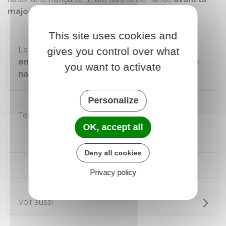
majorité de l'enfant (18 ans)
.
This site uses cookies and
Rappel
La
nationalité française d'un enfant
, qu'il soit
né
gives you control over what
en France ou non
, dépend principalement de la
you want to activate
nationalité de ses parents
.
Personalize
Textes de référence
OK, accept all
Code civil : articles 17 à 17-12
Deny all cookies
Code civil : articles 19 à 19-4
Privacy policy
Voir aussi