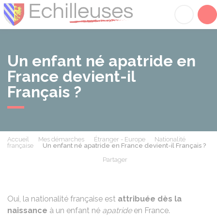
Échilleuses
Acc
Un enfant né apatride en
France devient-il
Français ?
Accueil
Mes démarches
Étranger - Europe
Nationalité
française
Un enfant né apatride en France devient-il Français ?
Partager
Partager sur Facebook
Partager sur X - Twit
Partager sur
Par
Oui, la nationalité française est
attribuée dès la
naissance
à un enfant né
apatride
en France.