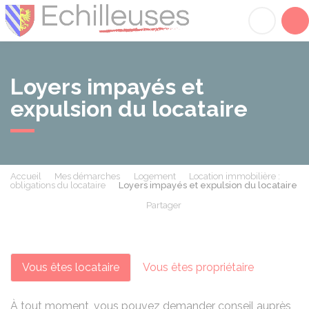
Échilleuses
Acc
Loyers impayés et
expulsion du locataire
Accueil
Mes démarches
Logement
Location immobilière :
obligations du locataire
Loyers impayés et expulsion du locataire
Partager
Partager sur Facebook
Partager sur X - Twit
Partager sur
Par
Vous êtes locataire
Vous êtes propriétaire
À tout moment, vous pouvez demander conseil auprès