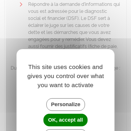
Répondre à la demande d'informations qui
vous est adressée pour le diagnostic
social et financier (DSF). Le DSF sert à
éclairer le juge sur les causes de votre
dette et les démarches que vous avez
engagées pour y remédier. Vous devez
aussi fournir des justificatifs (fiche de paie,
demande déposée auprès du
FSL
...).
This site uses cookies and
Durant l'audience, vous pouvez demander au juge :
gives you control over what
De vous accorder un délai pour
you want to activate
rembourser votre dette
Et, si votre bail contient une clause
résolutoire, de suspendre les effets de la
Personalize
clause résolutoire (c'est-à-dire de
suspendre la procédure d'expulsion)
OK, accept all
durant le remboursement