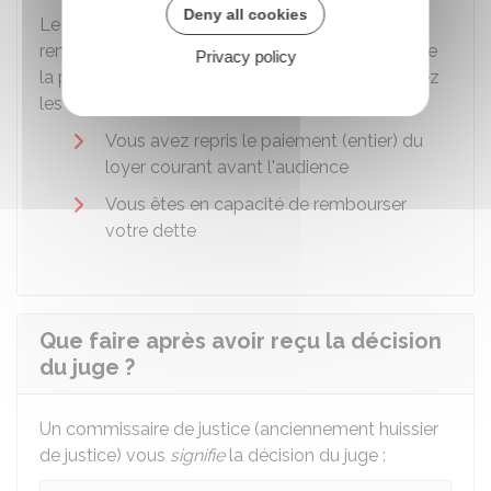
Deny all cookies
Le juge peut vous accorder ce délai de
remboursement de 3 ans maximum et suspendre
Privacy policy
la procédure d'expulsion, lorsque vous remplissez
les conditions suivantes :
Vous avez repris le paiement (entier) du
loyer courant avant l'audience
Vous êtes en capacité de rembourser
votre dette
Que faire après avoir reçu la décision
du juge ?
Un commissaire de justice (anciennement huissier
de justice) vous
signifie
la décision du juge :