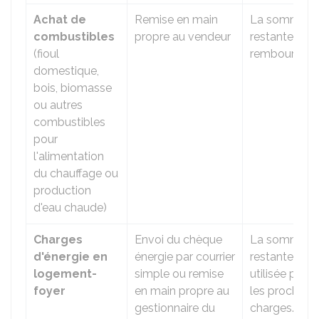
Achat de
Remise en main
La somme
combustibles
propre au vendeur
restante n'es
(fioul
remboursée.
domestique,
bois, biomasse
ou autres
combustibles
pour
l'alimentation
du chauffage ou
production
d'eau chaude)
Charges
Envoi du chèque
La somme
d'énergie en
énergie par courrier
restante est
logement-
simple ou remise
utilisée pour
foyer
en main propre au
les prochain
gestionnaire du
charges.