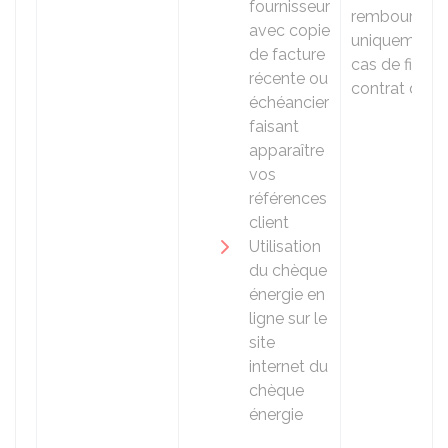
fournisseur
remboursabl
avec copie
uniquement 
de facture
cas de fin de
récente ou
contrat d'éne
échéancier
faisant
apparaître
vos
références
client
Utilisation
du chèque
énergie en
ligne sur le
site
internet du
chèque
énergie