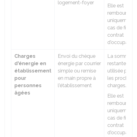
logement-foyer
Elle est
remboursabl
uniquement 
cas de fin de
contrat
d'occupation
Charges
Envoi du chèque
La somme
d'énergie en
énergie par courrier
restante est
établissement
simple ou remise
utilisée pour
pour
en main propre à
les prochain
personnes
l'établissement
charges.
âgées
Elle est
remboursabl
uniquement 
cas de fin de
contrat
d'occupation