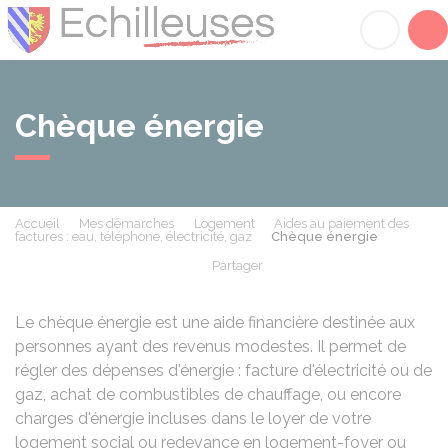
Échilleuses
Acc
Chèque énergie
Accueil
Mes démarches
Logement
Aides au paiement des
factures : eau, téléphone, électricité, gaz
Chèque énergie
Partager
Partager sur Facebook
Partager sur X - Twit
Partager sur
Par
Le chèque énergie est une aide financière destinée aux
personnes ayant des revenus modestes. Il permet de
régler des dépenses d'énergie : facture d'électricité ou de
gaz, achat de combustibles de chauffage, ou encore
charges d'énergie incluses dans le loyer de votre
logement social ou redevance en logement-foyer ou