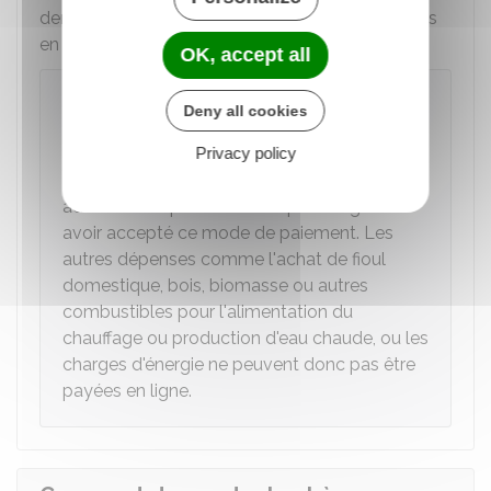
demander à recevoir vos futurs chèques énergies
en format dématérialisé.
OK, accept all
Attention
Deny all cookies
Seules les factures d'électricité et de
Privacy policy
gaz
peuvent être
payées en ligne
. Le
fournisseur sélectionné doit toutefois avoir
adhéré au dispositif du chèque énergie et
avoir accepté ce mode de paiement. Les
autres dépenses comme l'achat de fioul
domestique, bois, biomasse ou autres
combustibles pour l'alimentation du
chauffage ou production d'eau chaude, ou les
charges d'énergie ne peuvent donc pas être
payées en ligne.