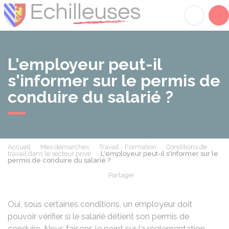
Échilleuses
Acc
L'employeur peut-il
s'informer sur le permis de
conduire du salarié ?
Accueil
Mes démarches
Travail - Formation
Conditions de
travail dans le secteur privé
L'employeur peut-il s'informer sur le
permis de conduire du salarié ?
Partager
Partager sur Facebook
Partager sur X - Twit
Partager sur
Par
Oui, sous certaines conditions, un employeur doit
pouvoir vérifier si le salarié détient son permis de
conduire. Nous faisons le point sur la réglementation.