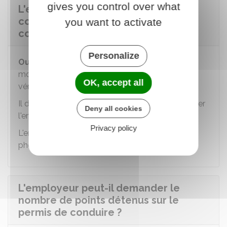
gives you control over what
L'employeur peut-il demander à
consulter l'original du permis de
you want to activate
conduire ?
Personalize
Oui
, l'employeur peut demander au salarié de
montrer l'original du permis de conduire pour
OK, accept all
vérifier sa validité.
Il doit s'assurer de la capacité du salarié à occuper
Deny all cookies
l'emploi proposé.
Privacy policy
L'employeur
ne peut pas
conserver une
photocopie du permis de conduire.
L'employeur peut-il demander le
nombre de points détenus sur le
permis de conduire ?