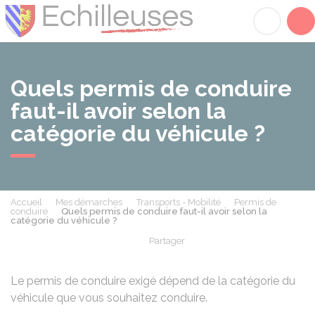
Échilleuses
Acc
Quels permis de conduire
faut-il avoir selon la
catégorie du véhicule ?
Accueil
Mes démarches
Transports - Mobilité
Permis de
conduire
Quels permis de conduire faut-il avoir selon la
catégorie du véhicule ?
Partager
Partager sur Facebook
Partager sur X - Twit
Partager sur
Par
Le permis de conduire exigé dépend de la catégorie du
véhicule que vous souhaitez conduire.