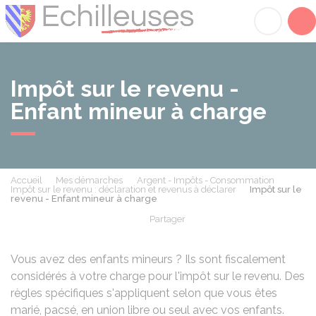
Échilleuses
Acc
Impôt sur le revenu -
Enfant mineur à charge
Accueil
Mes démarches
Argent - Impôts - Consommation
Impôt sur le revenu : déclaration et revenus à déclarer
Impôt sur le
revenu - Enfant mineur à charge
Partager
Partager sur Facebook
Partager sur X - Twit
Partager sur
Par
Vous avez des enfants mineurs ? Ils sont fiscalement
considérés à votre charge pour l'impôt sur le revenu. Des
règles spécifiques s'appliquent selon que vous êtes
marié, pacsé, en union libre ou seul avec vos enfants.