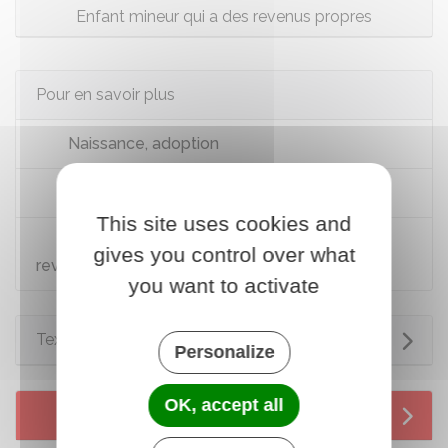
Enfant mineur qui a des revenus propres
Pour en savoir plus
Naissance, adoption
J'ai de nouvelles personnes à charge
This site uses cookies and
Brochure pratique 2025 - Déclaration des
gives you control over what
revenus de 2024
you want to activate
Textes de référence
Personalize
OK, accept all
Services en ligne et formulaires