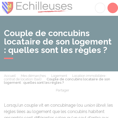
Échilleuses
Acc
Couple de concubins
locataire de son logement
: quelles sont les règles ?
Accueil
Mes démarches
Logement
Location immobilière :
contrat de location (bail)
Couple de concubins locataire de son
logement : quelles sont les règles ?
Partager
Partager sur Facebook
Partager sur X - Twit
Partager sur
Par
Lorsqu'un couple vit en concubinage (ou
union libre
), les
règles liées au logement que les concubins habitent
ensemble sont différentes selon qu'un seul d'entre eux