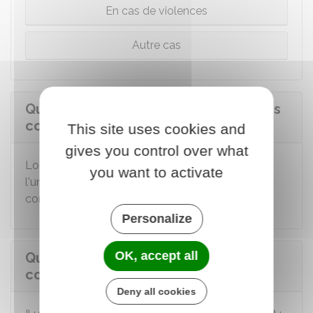
En cas de violences
Autre cas
Que devient le bail au décès d'un des
concubins ?
This site uses cookies and
gives you control over what
Lorsque les 2 concubins ont signé le bail, et que
you want to activate
l'un d'entre eux meurt, le bail se poursuit avec le
concubin restant dans le logement.
Personalize
OK, accept all
Que devient le bail lorsqu'un des
concubins abandonne le logement ?
Deny all cookies