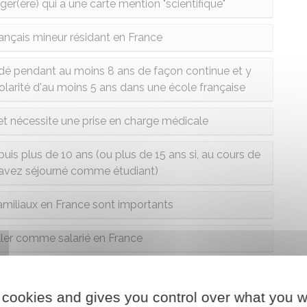
er(ère) qui a une carte mention "scientifique"
ançais mineur résidant en France
idé pendant au moins 8 ans de façon continue et y
colarité d'au moins 5 ans dans une école française
 et nécessite une prise en charge médicale
is plus de 10 ans (ou plus de 15 ans si, au cours de
 avez séjourné comme étudiant)
familiaux en France sont importants
ller comme salarié en France
iée (commerçant, artisan, industriel, une profession
rale) en France
 cookies and gives you control over what you w