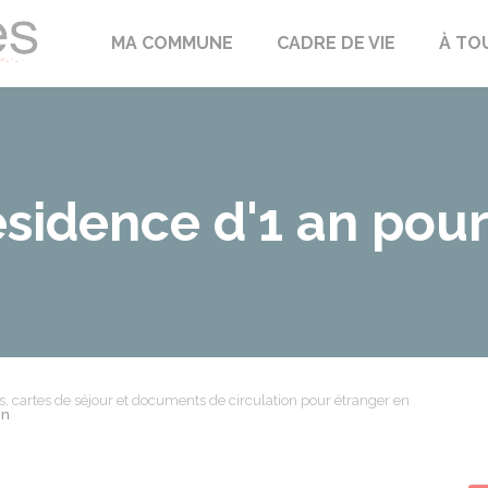
Échilleuses
MA COMMUNE
CADRE DE VIE
À TO
résidence d'1 an pou
es, cartes de séjour et documents de circulation pour étranger en
en