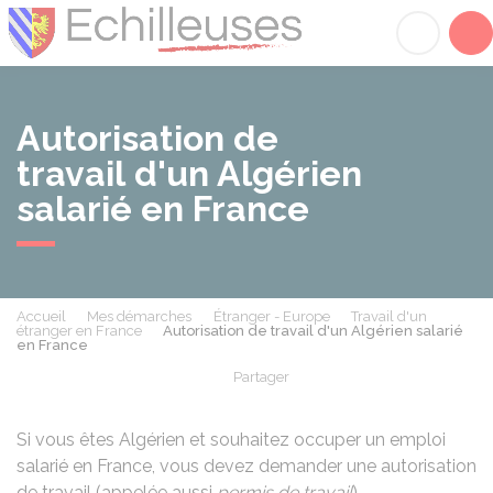
Échilleuses
Acc
Autorisation de
travail d'un Algérien
salarié en France
Accueil
Mes démarches
Étranger - Europe
Travail d'un
étranger en France
Autorisation de travail d'un Algérien salarié
en France
Partager
Partager sur Facebook
Partager sur X - Twit
Partager sur
Par
Si vous êtes Algérien et souhaitez occuper un emploi
salarié en France, vous devez demander une autorisation
de travail (appelée aussi
permis de travail
).