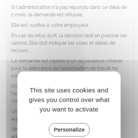
Si l'administration n'a pas répondu dans ce délai de
2 mois, la demande est refusée.
Elle est
notifiée
à votre employeur.
En cas de refus écrit, la décision doit en préciser les
raisons. Elle doit indiquer les voies et délais de
recours.
La demande est rejetée si un ou plusieurs critères
pour la délivrance de l'autorisation de travail ne
sont pas remplis.
Un
recours gracieux
peut être formé auprès de
This site uses cookies and
l'administration qui a pris la décision (adresse
gives you control over what
communiquée sur la notification de refus).
you want to activate
Un recours hiérarchique peut aussi être présenté
auprès du ministre de l'intérieur.
Un recours en annulation devant le tribunal
Personalize
administratif
est aussi possible. Pour être