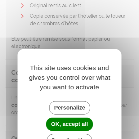
Original remis au client
Copie conservée par l'hôtelier ou le loueur
de chambres d'hôtes
Elle peut être remise sous format papier ou
électronique
.
This site uses cookies and
Combien de temps doivent être
gives you control over what
conservées les factures ?
you want to activate
L'hôtelier ou le loueur de chambre d'hôtes doit
conserver
les factures (notes) pendant
2 ans
, par
Personalize
ordre de date de rédaction.
OK, accept all
Que risque le loueur ou l'hôtelier en