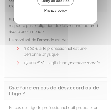
Deny all cookies
cas de non délivrance de facture ?
Privacy policy
Si l'hôtelier ou le loueur de chambres d'hôtes ne
respecte pas l'obligation de délivrer une facture, il
risque une amende.
Le montant de l'amende est de :
3 000 €
si le professionnel est une
personne physique
15 000 €
s'il s'agit d'une
personne morale
Que faire en cas de désaccord ou de
litige ?
En cas de litige, le professionnel doit proposer un