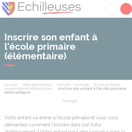
Échilleuses
Acc
Inscrire son enfant à
l'école primaire
(élémentaire)
Accueil
Mes démarches
Famille - Scolarité
École primaire
(maternelle et élémentaire)
Inscrire son enfant à l'école primaire
(élémentaire)
Partager
Partager sur Facebook
Partager sur X - Twit
Partager sur
Par
Votre enfant va entrer à l'école primaire et vous vous
demandez comment l'inscrire dans son futur
établissement ? Votre enfant peut être scolarisé dans le