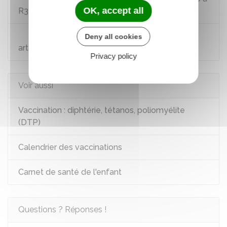
OK, accept all
R3111-8
Code de l'action sociale et des familles :
Deny all cookies
articles R227-5 à R227-11
Privacy policy
Voir aussi
Vaccination : diphtérie, tétanos, poliomyélite
(DTP)
Calendrier des vaccinations
Carnet de santé de l'enfant
Questions ? Réponses !