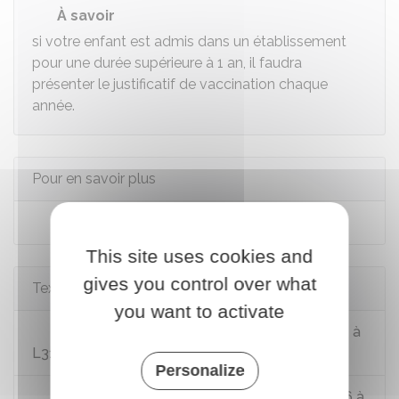
À savoir
si votre enfant est admis dans un établissement
pour une durée supérieure à 1 an, il faudra
présenter le justificatif de vaccination chaque
année.
Pour en savoir plus
La santé des élèves
This site uses cookies and
gives you control over what
Textes de référence
you want to activate
Code de la santé publique : articles L3111-1 à
L3111-11
Personalize
Code de la santé publique : articles D3111-6 à