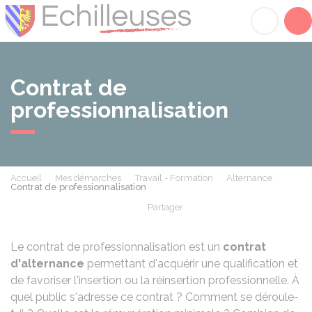
Échilleuses
Acc
Contrat de
professionnalisation
Accueil
Mes démarches
Travail - Formation
Alternance
Contrat de professionnalisation
Partager
Partager sur Facebook
Partager sur X - Twit
Partager sur
Par
Le contrat de professionnalisation est un
contrat
d'alternance
permettant d'acquérir une qualification et
de favoriser l'insertion ou la réinsertion professionnelle. À
quel public s'adresse ce contrat ? Comment se déroule-