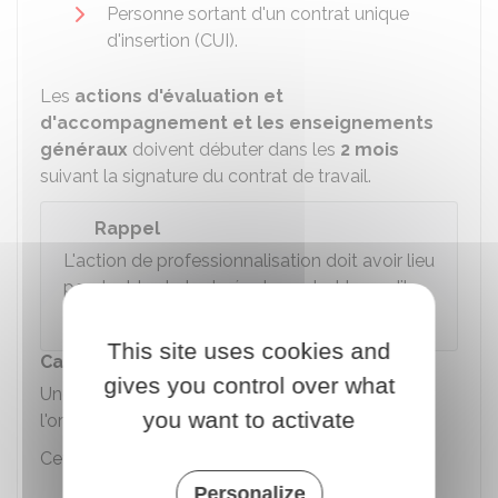
Personne sortant d'un contrat unique
d'insertion (CUI).
Les
actions d'évaluation et
d'accompagnement et les enseignements
généraux
doivent débuter dans les
2 mois
suivant la signature du contrat de travail.
Rappel
L'action de professionnalisation doit avoir lieu
pendant toute la durée du contrat lorsqu'il
est à durée déterminée (CDD).
This site uses cookies and
Carte nationale des métiers
gives you control over what
Une
carte nationale des métiers
est délivrée par
you want to activate
l'organisme ou le service chargé de la formation.
Cette carte peut donner les avantages suivants :
Personalize
Accès aux restaurants et hébergements