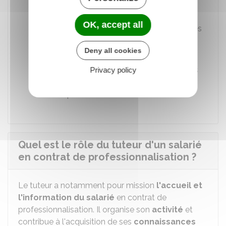
universitaires
OK, accept all
Bénéfice de réductions pour des activités
de loisirs et sportives (sport, cinéma,
Deny all cookies
théâtre, etc.)
Bénéfice de tarifs réduits et préférentiels
Privacy policy
accordés aux étudiants dans les
transports.
Quel est le rôle du tuteur d'un salarié
en contrat de professionnalisation ?
Le tuteur a notamment pour mission
l'accueil et
l'information du salarié
en contrat de
professionnalisation. Il organise son
activité
et
contribue à l'acquisition de ses
connaissances