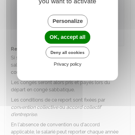
you want to activate
d'un
compte épargne-temps (CET)
peut, si
l'employeur donne son accord, utiliser les
Personalize
droits qu'il a accumulés sur ce compte pour
disposer d'un revenu pendant une partie de
son congé sabbatique.
OK, accept all
Report des congés payés
Deny all cookies
Si son congé sabbatique n'est pas rémunéré, le
Privacy policy
salarié peut le financer par une partie de ses
congés payés
.
Les congés seront alors pris et payés lors du
départ en congé sabbatique.
Les conditions de ce report sont fixées par
convention collective
ou
accord collectif
d'entreprise
.
En l'absence de convention ou d'accord
applicable, le salarié peut reporter chaque année