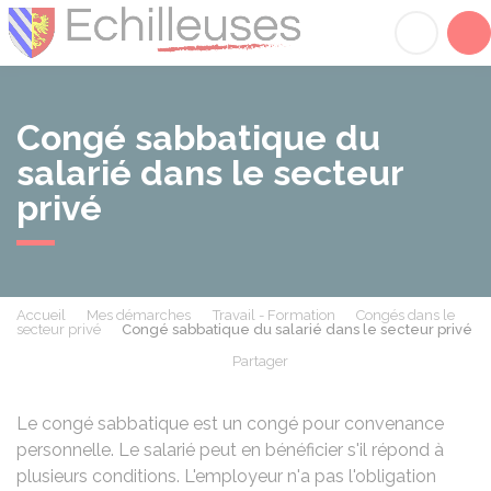
Échilleuses
Acc
Congé sabbatique du
salarié dans le secteur
privé
Accueil
Mes démarches
Travail - Formation
Congés dans le
secteur privé
Congé sabbatique du salarié dans le secteur privé
Partager
Partager sur Facebook
Partager sur X - Twit
Partager sur
Par
Le congé sabbatique est un congé pour convenance
personnelle. Le salarié peut en bénéficier s'il répond à
plusieurs conditions. L'employeur n'a pas l'obligation