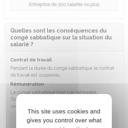
Entreprise de 300 salariés ou plus
Quelles sont les conséquences du
congé sabbatique sur la situation du
salarié ?
Contrat de travail
Pendant la durée du congé sabbatique, le contrat
de travail est
suspendu
.
Rémunération
Le congé sabbatique n'est pas rémunéré.
Toutefois, il peut l'être en cas de
dispositions
conventionnelles
ou
usage
dans l'entreprise.
This site uses cookies and
À savoir
gives you control over what
Le salarié qui dispose dans son entreprise